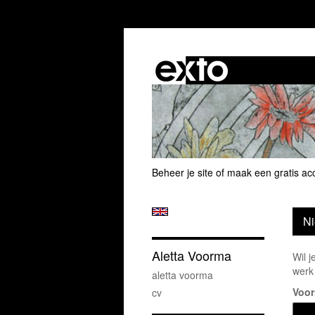
Beheer je site
of
maak een gratis ac
Ni
Aletta Voorma
Wil j
werk 
aletta voorma
Voo
cv