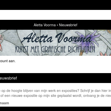
Aletta Voorma
Nieuwsbrief
count aan
.
euwsbrief
e op de hoogte blijven van mijn werk en exposities? Schrijf je dan hier i
of een nieuwe expositie op mijn site geplaatst wordt, ontvang je de nie
rnaam