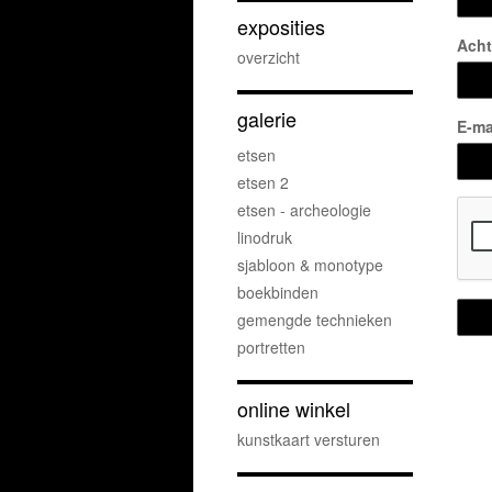
exposities
Ach
overzicht
galerie
E-ma
etsen
etsen 2
etsen - archeologie
linodruk
sjabloon & monotype
boekbinden
gemengde technieken
portretten
online winkel
kunstkaart versturen